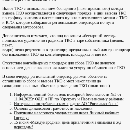
Вывоз ТКО с использованием бестарного (пакетированного) метода
вывоза ТКО осуществляется в следующем порядке: в дни вывоза ТКО
по графику жителями населенного пункта выставляются мешки с ТКО
и КГО, которые собираются региональным оператором по пути
следования мусоровоза.
Дополнительно отмечаем, что под понятием «бестарный метод»
понимается удаление по графикам ТКО в таре собственника (мешок,
пакет,
ведро) непосредственно в транспорт, предназначенный для транспорти
без накопления ТКО на контейнерных площадках и вне их.
Отсутствие контейнерных площадок для сбора ТКО не является
основанием для не начисления платы за услугу по обращению с ТКО.
В свою очередь региональный оператор должен обеспечить
организацию сбора и вывоза ТКО с мест накопления до
санкционированных объектов размещения ТКО (полигонов).
Информационный бюллетень пожарной безопасности №3 от
11.04.2025г ОДН и ПР по Уярскому и Партизанскому районам
Интервью о потребительском кредите АО "Россельхозбанк"
Основы финансовой грамотности населения
Получение налогового уведомления через Личный кабинет
Госуслуг
15 июня -Международный день привлечения внимания к жд
переездам!