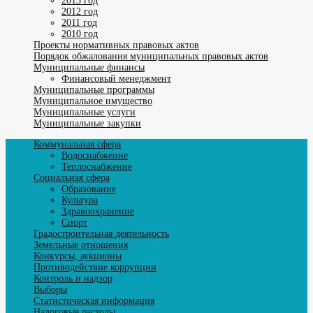
2013 год
2012 год
2011 год
2010 год
Проекты нормативных правовых актов
Порядок обжалования муниципальных правовых актов
Муниципальные финансы
Финансовый менеджмент
Муниципальные программы
Муниципальное имущество
Муниципальные услуги
Муниципальные закупки
Коммунальная сфера
Водоснабжение
Теплоснабжение
Социальная сфера
Образование
Культура
Здравоохранение
Спорт
Градостроительная деятельность
Земельные отношения
Конкурсы, аукционы
Противодействие коррупции
Контроль и надзор
Выборы
Статистическая информация
Налоговые расходы