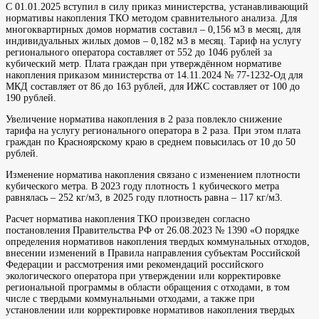
С 01.01.2025 вступил в силу приказ министерства, устанавливающий
нормативы накопления ТКО методом сравнительного анализа. Для
многоквартирных домов норматив составил – 0,156 м3 в месяц, для
индивидуальных жилых домов – 0,182 м3 в месяц. Тариф на услугу
регионального оператора составляет от 552 до 1046 рублей за
кубический метр. Плата граждан при утверждённом нормативе
накопления приказом министерства от 14.11.2024 № 77-1232-Од для
МКД составляет от 86 до 163 рублей, для ИЖС составляет от 100 до
190 рублей.
Увеличение норматива накопления в 2 раза повлекло снижение
тарифа на услугу регионального оператора в 2 раза. При этом плата
граждан по Красноярскому краю в среднем повысилась от 10 до 50
рублей.
Изменение норматива накопления связано с изменением плотности
кубического метра. В 2023 году плотность 1 кубического метра
равнялась – 252 кг/м3, в 2025 году плотность равна – 117 кг/м3.
Расчет норматива накопления ТКО произведен согласно
постановления Правительства РФ от 26.08.2023 № 1390 «О порядке
определения нормативов накопления твердых коммунальных отходов,
внесении изменений в Правила направления субъектам Российской
Федерации и рассмотрения ими рекомендаций российского
экологического оператора при утверждении или корректировке
региональной программы в области обращения с отходами, в том
числе с твердыми коммунальными отходами, а также при
установлении или корректировке нормативов накопления твердых