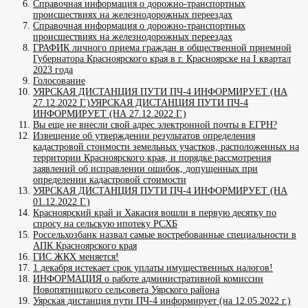
Справочная информация о дорожно-транспортных
происшествиях на железнодорожных переездах
Справочная информация о дорожно-транспортных
происшествиях на железнодорожных переездах
ГРАФИК личного приема граждан в общественной приемной
Губернатора Красноярского края в г. Красноярске на I квартал
2023 года
Голосование
УЯРСКАЯ ДИСТАНЦИЯ ПУТИ ПЧ-4 ИНФОРМИРУЕТ (НА
27.12.2022 Г.)УЯРСКАЯ ДИСТАНЦИЯ ПУТИ ПЧ-4
ИНФОРМИРУЕТ (НА 27.12.2022 Г.)
Вы еще не внесли свой адрес электронной почты в ЕГРН?
Извещение об утверждении результатов определения
кадастровой стоимости земельных участков, расположенных на
территории Красноярского края, и порядке рассмотрения
заявлений об исправлении ошибок, допущенных при
определении кадастровой стоимости
УЯРСКАЯ ДИСТАНЦИЯ ПУТИ ПЧ-4 ИНФОРМИРУЕТ (НА
01.12.2022 Г.)
Красноярский край и Хакасия вошли в первую десятку по
спросу на сельскую ипотеку РСХБ
Россельхозбанк назвал самые востребованные специальности в
АПК Красноярского края
ГИС ЖКХ меняется!
1 декабря истекает срок уплаты имущественных налогов!
ИНФОРМАЦИЯ о работе административной комиссии
Новопятницкого сельсовета Уярского района
Уярская дистанция пути ПЧ-4 информирует (на 12.05.2022 г.)