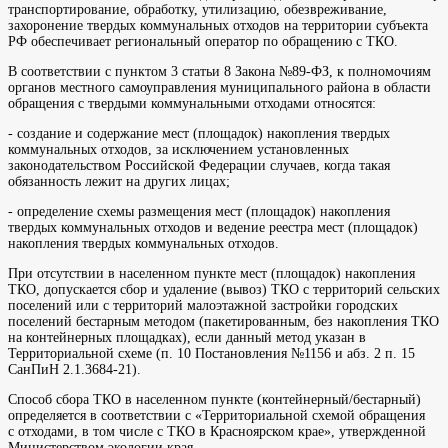
транспортирование, обработку, утилизацию, обезвреживание,
захоронение твердых коммунальных отходов на территории субъекта
РФ обеспечивает региональный оператор по обращению с ТКО.
В соответствии с пунктом 3 статьи 8 Закона №89-ФЗ, к полномочиям
органов местного самоуправления муниципального района в области
обращения с твердыми коммунальными отходами относятся:
- создание и содержание мест (площадок) накопления твердых
коммунальных отходов, за исключением установленных
законодательством Российской Федерации случаев, когда такая
обязанность лежит на других лицах;
- определение схемы размещения мест (площадок) накопления
твердых коммунальных отходов и ведение реестра мест (площадок)
накопления твердых коммунальных отходов.
При отсутствии в населенном пункте мест (площадок) накопления
ТКО, допускается сбор и удаление (вывоз) ТКО с территорий сельских
поселений или с территорий малоэтажной застройки городских
поселений бестарным методом (пакетированным, без накопления ТКО
на контейнерных площадках), если данный метод указан в
Территориальной схеме (п. 10 Постановления №1156 и абз. 2 п. 15
СанПиН 2.1.3684-21).
Способ сбора ТКО в населенном пункте (контейнерный/бестарный)
определяется в соответствии с «Территориальной схемой обращения
с отходами, в том числе с ТКО в Красноярском крае», утвержденной
Министерством экологии края.