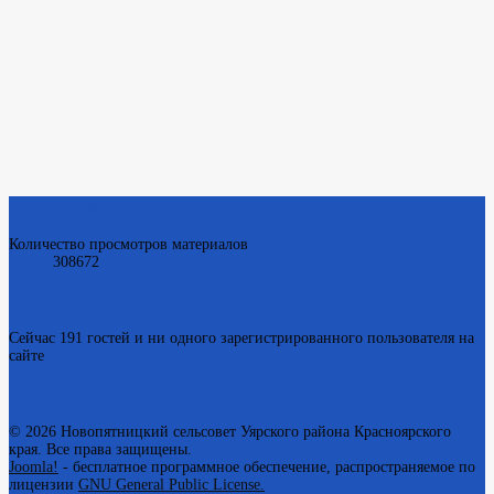
Статистика
Количество просмотров материалов
308672
Кто на сайте
Сейчас 191 гостей и ни одного зарегистрированного пользователя на
сайте
Авторские права
© 2026 Новопятницкий сельсовет Уярского района Красноярского
края. Все права защищены.
Joomla!
- бесплатное программное обеспечение, распространяемое по
лицензии
GNU General Public License.