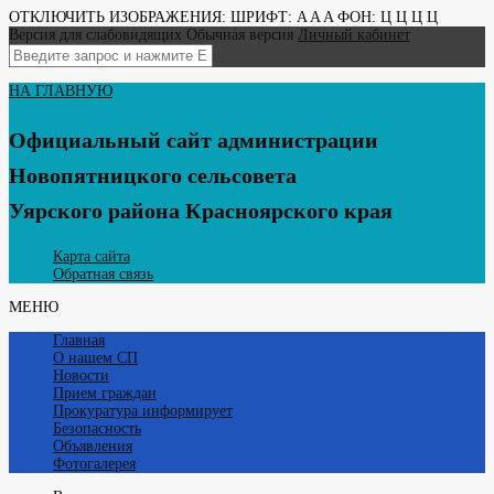
ОТКЛЮЧИТЬ ИЗОБРАЖЕНИЯ:
ШРИФТ:
A
A
A
ФОН:
Ц
Ц
Ц
Ц
Версия для слабовидящих
Обычная версия
Личный кабинет
НА ГЛАВНУЮ
Официальный сайт администрации
Новопятницкого сельсовета
Уярского района Красноярского края
Карта сайта
Обратная связь
МЕНЮ
Главная
О нашем СП
Новости
Прием граждан
Прокуратура информирует
Безопасность
Объявления
Фотогалерея