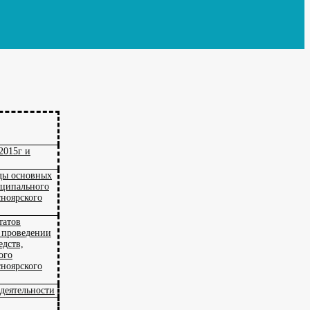
2015г и
нды основных
иципального
сноярского
татов
о проведении
едств,
ого
сноярского
деятельности