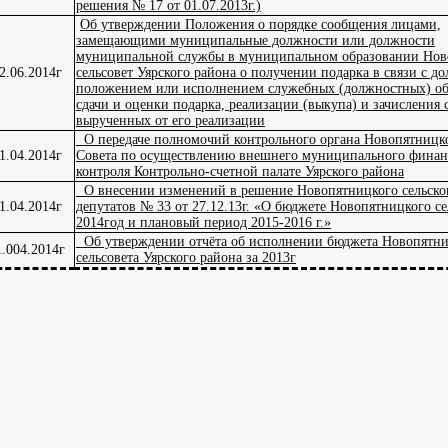
решения № 17 от 01.07.2013г.)
Об утверждении Положения о порядке сообщения лицами,
замещающими муниципальные должности или должности
муниципальной службы в муниципальном образовании Но
2.06.2014г
сельсовет Уярского района о получении подарка в связи с 
положением или исполнением служебных (должностных) об
сдачи и оценки подарка, реализации (выкупа) и зачисления 
вырученных от его реализации
О передаче полномочий контрольного органа Новопятницко
1.04.2014г
Совета по осуществлению внешнего муниципального финан
контроля Контрольно-счетной палате Уярского района
О внесении изменений в решение Новопятницкого сельско
1.04.2014г
депутатов № 33 от 27.12.13г. «О бюджете Новопятницкого се
2014год и плановый период 2015-2016 г.»
Об утверждении отчёта об исполнении бюджета Новопятни
1.004.2014г
сельсовета Уярского района за 2013г