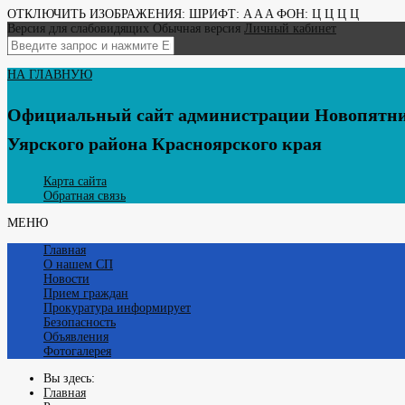
ОТКЛЮЧИТЬ ИЗОБРАЖЕНИЯ:
ШРИФТ:
A
A
A
ФОН:
Ц
Ц
Ц
Ц
Версия для слабовидящих
Обычная версия
Личный кабинет
НА ГЛАВНУЮ
Официальный сайт администрации Новопятни
Уярского района Красноярского края
Карта сайта
Обратная связь
МЕНЮ
Главная
О нашем СП
Новости
Прием граждан
Прокуратура информирует
Безопасность
Объявления
Фотогалерея
Вы здесь:
Главная