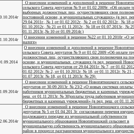
О внесении изменений и дополнений в решение Новопятн
сельского Совета депутатов № 9 от 01.02.2009г. «Об оплате т
выборных должностных лиц, осуществляющих свои полном
0.10.2014г
постоянной основе, и муниципальных служащих» (в ред. ре
29.04.2011г., № 1 от 01.02.2012г., № 2 от 01.02.2012г., № 18 о
01.10.2012г., № 21 от 01.11.2012г., № 18 от 01.07.2013г., № 2
01.11.2013г.,№ 10 от 01.09.2014г.)
О внесении изменений в решение №22 от 01.10.2010г «О з
1.10.2014г
налоге»
О внесении изменений и дополнений в решение Новопятн
сельского Совета депутатов № 9 от 01.02.2009 «Об оплате т
должностных лиц, осуществляющих свои полномочия на по
01.09.2014
основе, и муниципальных служащих (в ред. решений Ново
сельского Совета депутатов от 29.04.2011г. № 7, от 01.02.2012
01.02.2012г. № 2, от 01.10.2012г. № 18, от 01.11.2012г. № 21, 
01.07.2013г. № 18, от 01.11.2013г. № 29)
О внесении изменений в решение Новопятницкого сельско
депутатов от 30.09.2013г. № 23/2 «О новых системах оплаты 
1.09.2014г
работников муниципальных бюджетных и казенных учрежден
реш. от 01.11.2013г. № 30)оплаты труда работников муници
бюджетных и казенных учреждений» (в ред. реш. от 01.11.20
О внесении изменений в решение Новопятницкого сельско
депутатов № 5 от 01.04.201 Зг. согласовании перечня имущес
подлежащего передаче из муниципальной собственности
2.06.2014г
муниципального образования Новопятницкий сельсовет в
муниципальную собственность муниципального образовани
район в процессе разграничения муниципального имущества