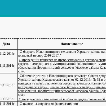
Дата
Наименование
О бюджете Новопятницкого сельсовета Уярского района на 
6.12.2014г
плановый период 2016-2017г"
О проведении конкурса на право заключения договора аре
средств, находящихся в муниципальной собственности мун
1.11.2014г
образования Новопятницкий сельсовет Уярского района Кра
края
Об отмене решения Новопятницкого сельского Совета депу
Уярского района Красноярского края от 02.12.2013г № 32 и 
конкурса на право заключения договора аренды основных ср
1.11.2014г
находящихся в муниципальной собственности муниципальн
образования Новопятницкий сельсовет Уярского района Кра
края
1.11.2014г
О передаче части полномочий в области градостроительной 
1.11.2014г
О налоге на имущество физических лиц