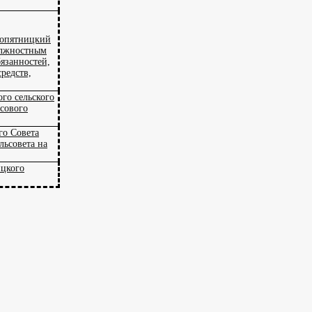
вопятницкий
должностным
язанностей,
средств,
го сельского
сового
го Совета
льсовета на
цкого