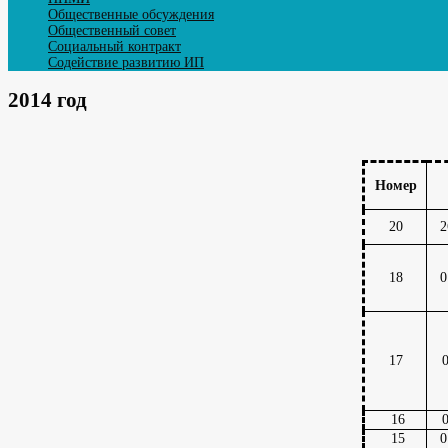
Общественные обсуждения
Общественный совет
Социальный контракт
Содействие развитию ИП
2014 год
Номер
20
2
18
0
17
0
16
0
15
0