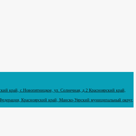
й край, с.Новопятницкое, ул. Солнечная, д.2 Красноярский край,
Федерация, Красноярский край, Манско-Уярский муниципальный округ,