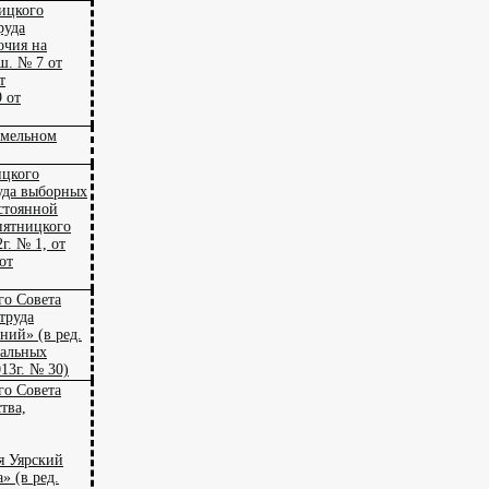
ицкого
руда
очия на
ш. № 7 от
т
9 от
емельном
ицкого
руда выборных
стоянной
пятницкого
г. № 1, от
от
го Совета
труда
ий» (в ред.
пальных
13г. № 30)
го Совета
тва,
я Уярский
» (в ред.