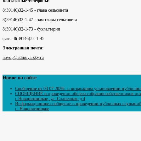
Контактные телефоны:
8(39146)32-1-45 - глава сельсовета
8(39146)32-1-47 - зам главы сельсовета
8(39146)32-1-73 - бухгалтерия
факс: 8(39146)32-1-45
Электронная почта:
novop@admuyarsky.ru
Новое на сайте
Сообщение от 03.07.2026г. о возможном установлении публично
СООБЩЕНИЕ о проведении общего собрания собственников помещ
с.Новопятницкое, ул. Солнечная, д.4
Информационное сообщение о проведении публичных слушаний п
с. Новопятницкое