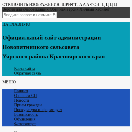
ОТКЛЮЧИТЬ ИЗОБРАЖЕНИЯ:
ШРИФТ:
A
A
A
ФОН:
Ц
Ц
Ц
Ц
Версия для слабовидящих
Обычная версия
Личный кабинет
НА ГЛАВНУЮ
Официальный сайт администрации
Новопятницкого сельсовета
Уярского района Красноярского края
Карта сайта
Обратная связь
МЕНЮ
Главная
О нашем СП
Новости
Прием граждан
Прокуратура информирует
Безопасность
Объявления
Фотогалерея