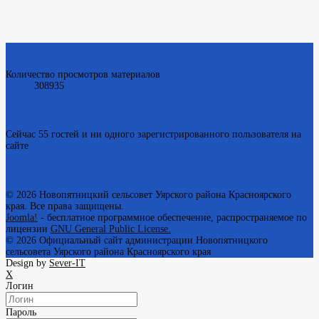
Статистика
Количество просмотров материалов
308935
Кто на сайте
Сейчас 55 гостей и ни одного зарегистрированного пользователя на
сайте
Авторские права
© 2026 Новопятницкий сельсовет Уярского района Красноярского
края. Все права защищены.
Joomla!
- бесплатное программное обеспечение, распространяемое по
лицензии
GNU General Public License.
© 2026
Официальный сайт администрации Новопятницкого
сельсовета Уярского района Красноярского края
Design by
Sever-IT
X
Логин
Пароль