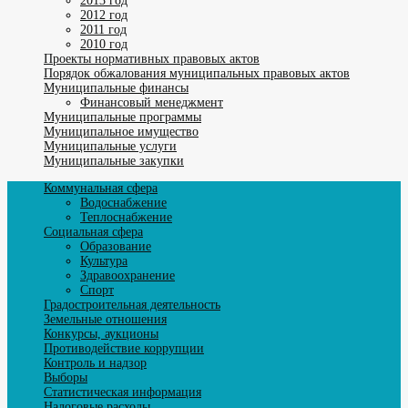
2013 год
2012 год
2011 год
2010 год
Проекты нормативных правовых актов
Порядок обжалования муниципальных правовых актов
Муниципальные финансы
Финансовый менеджмент
Муниципальные программы
Муниципальное имущество
Муниципальные услуги
Муниципальные закупки
Коммунальная сфера
Водоснабжение
Теплоснабжение
Социальная сфера
Образование
Культура
Здравоохранение
Спорт
Градостроительная деятельность
Земельные отношения
Конкурсы, аукционы
Противодействие коррупции
Контроль и надзор
Выборы
Статистическая информация
Налоговые расходы