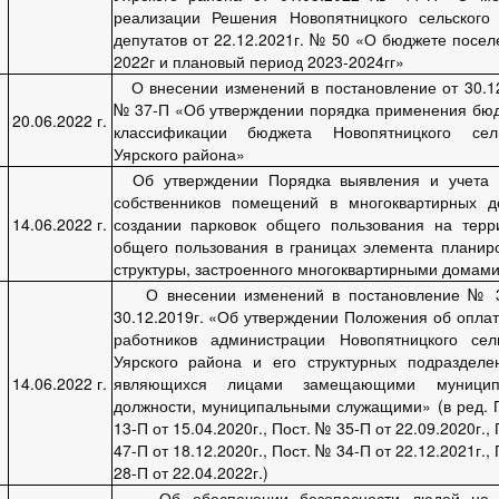
реализации Решения Новопятницкого сельского
депутатов от 22.12.2021г. № 50 «О бюджете посел
2022г и плановый период 2023-2024гг»
О внесении изменений в постановление от 30.12
№ 37-П «Об утверждении порядка применения бю
20.06.2022 г.
классификации бюджета Новопятницкого сель
Уярского района»
Об утверждении Порядка выявления и учета
собственников помещений в многоквартирных 
14.06.2022 г.
создании парковок общего пользования на терр
общего пользования в границах элемента планир
структуры, застроенного многоквартирными домам
О внесении изменений в постановление № 
30.12.2019г. «Об утверждении Положения об оплат
работников администрации Новопятницкого сел
Уярского района и его структурных подразделе
14.06.2022 г.
являющихся лицами замещающими муницип
должности, муниципальными служащими» (в ред. 
13-П от 15.04.2020г., Пост. № 35-П от 22.09.2020г.,
47-П от 18.12.2020г., Пост. № 34-П от 22.12.2021г.,
28-П от 22.04.2022г.)
Об обеспечении безопасности людей на