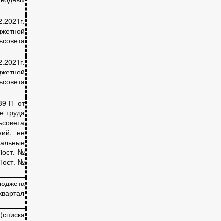
.2021г.
джетной
совета
.2021г.
джетной
совета
39-П от
е труда
ьсовета
ний, не
альные
Пост. №
 Пост. №
юджета
квартал
(списка