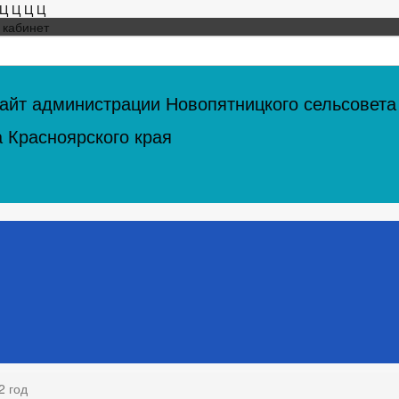
Ц
Ц
Ц
Ц
 кабинет
йт администрации Новопятницкого сельсовета
а Красноярского края
2 год