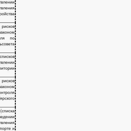
твлении
вления
ойства
рисков
аконом
оля по
ьсовета
списков
твлении
итории
рисков
аконом
онтроля
рского
(списка
ведении
ления
порте и