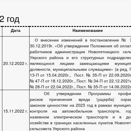
2 год
р
Дата
Наименование
О внесении изменений в постановление № 3
30.12.2019г. «Об утверждении Положения об оплат
работников администрации Новопятницкого сел
Уярского района и его структурных подразделе
20.12.2022 г.
являющихся лицами замещающими муницип
должности, муниципальными служащими» (в ред. 
13-П от 15.04.2020г., Пост. № 35-П от 22.09.2020г
№ 47-П от 18.12.2020г., Пост. № 34-П от 22.12.2021г
№ 28-П от 22.04.2022г., Пост. № 35-П от 14.06.2022г
Об утверждении Программы профила
рисков причинения вреда (ущерба) охра
законом ценностям на 2023 год в рамках муницип
15.11.2022 г.
контроля на автомобильном транспорте, гор
наземном электрическом транспорте и в до
хозяйстве в границах населенных пунктов Новопят
сельсовета Уярского района