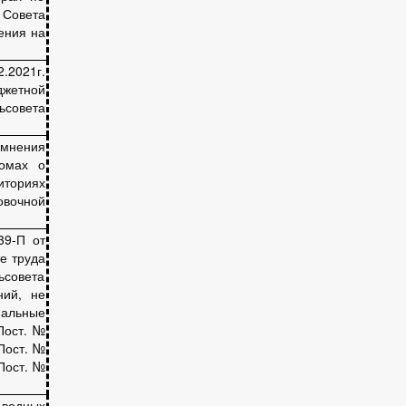
 Совета
ения на
.2021г.
джетной
совета
 мнения
домах о
иториях
овочной
и
39-П от
е труда
ьсовета
ний, не
альные
Пост. №
 Пост. №
 Пост. №
 водных