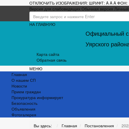
ОТКЛЮЧИТЬ ИЗОБРАЖЕНИЯ:
ШРИФТ:
A
A
A
ФОН:
Версия для слабовидящих
Обычная версия
Личный
НА ГЛАВНУЮ
Официальный са
Уярского район
Карта сайта
Обратная связь
МЕНЮ
Главная
О нашем СП
Новости
Прием граждан
Прокуратура информирует
Безопасность
Объявления
Фотогалерея
Вы здесь:
Главная
Постановления
202