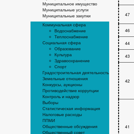
Муниципальное имущество
Муниципальные услуги
47
Муниципальные закупки
Коммунальная сфера
46
Водоснабжение
Теплоснабжение
Социальная сфера
44
Образование
Культура
43
Здравоохранение
Спорт
Градостроительная деятельность
Земельные отношения
42
Конкурсы, аукционы
Противодействие коррупции
Контроль и надзор
Выборы
Статистическая информация
Налоговые расходы
ППМИ
Общественные обсуждения
41
Общественный совет