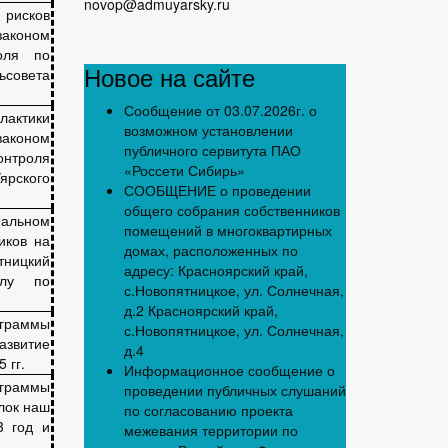
novop@admuyarsky.ru
рисков
аконом
оля по
Новое на сайте
ьсовета
Сообщение от 03.07.2026г. о
актики
возможном установлении
законом
публичного сервитута ПАО
онтроля
«Россети Сибирь»
рского
СООБЩЕНИЕ о проведении
общего собрания собственников
альном
помещений в многоквартирных
иков на
домах, расположенных по
тницкий
адресу: Красноярский край,
лу по
с.Новопятницкое, ул. Солнечная,
д.2 Красноярский край,
граммы
с.Новопятницкое, ул. Солнечная,
азвитие
д.4
 гг.
Информационное сообщение о
граммы
проведении публичных слушаний
лок наш
по согласованию проекта
3 год и
межевания территории по