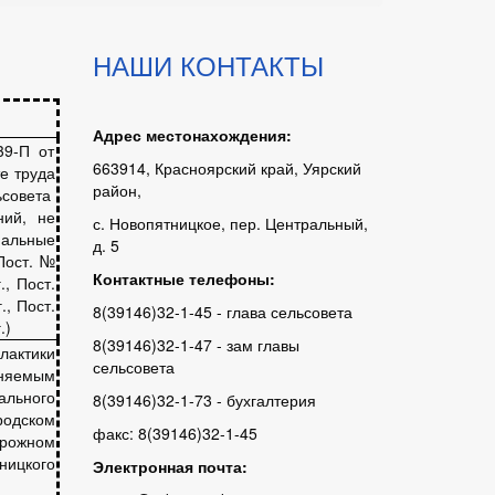
НАШИ КОНТАКТЫ
Адрес местонахождения:
9-П от
663914, Красноярский край, Уярский
е труда
район,
ьсовета
ний, не
с. Новопятницкое, пер. Центральный,
альные
д. 5
Пост. №
Контактные телефоны:
., Пост.
., Пост.
8(39146)32-1-45 - глава сельсовета
.)
8(39146)32-1-47 - зам главы
ктики
сельсовета
няемым
ального
8(39146)32-1-73 - бухгалтерия
одском
факс: 8(39146)32-1-45
рожном
ницкого
Электронная почта: