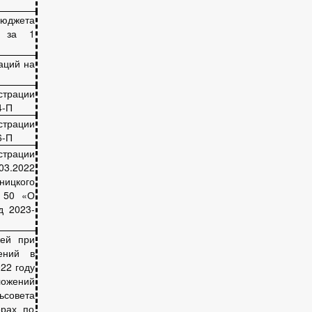
юджета
а за 1
аций на
трации
4-П
рации
6-П
страции
03.2022
ницкого
№ 50 «О
д 2023-
жей при
ений в
22 году
ложений
ьсовета
рах по