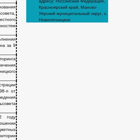
адресу: Российская Федерация,
вания
Красноярский край, Манско-
совета,
Уярский муниципальный округ, с.
стного
Новопятницкое
жностям
лнении
на за 9
оринга
ечения
ицкого
страции
98-п от
едения
ьсовета
2 году
ошении
джетных
ритории