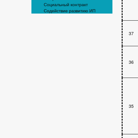
Социальный контракт
Содействие развитию ИП
37
36
35