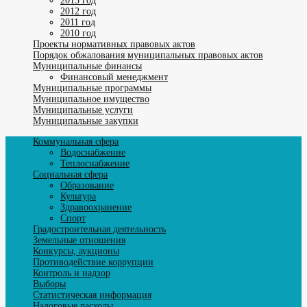
2013 год
2012 год
2011 год
2010 год
Проекты нормативных правовых актов
Порядок обжалования муниципальных правовых актов
Муниципальные финансы
Финансовый менеджмент
Муниципальные программы
Муниципальное имущество
Муниципальные услуги
Муниципальные закупки
Коммунальная сфера
Водоснабжение
Теплоснабжение
Социальная сфера
Образование
Культура
Здравоохранение
Спорт
Градостроительная деятельность
Земельные отношения
Конкурсы, аукционы
Противодействие коррупции
Контроль и надзор
Выборы
Статистическая информация
Налоговые расходы