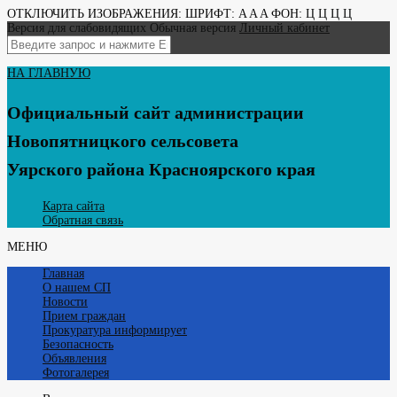
ОТКЛЮЧИТЬ ИЗОБРАЖЕНИЯ:
ШРИФТ:
A
A
A
ФОН:
Ц
Ц
Ц
Ц
Версия для слабовидящих
Обычная версия
Личный кабинет
НА ГЛАВНУЮ
Официальный сайт администрации
Новопятницкого сельсовета
Уярского района Красноярского края
Карта сайта
Обратная связь
МЕНЮ
Главная
О нашем СП
Новости
Прием граждан
Прокуратура информирует
Безопасность
Объявления
Фотогалерея