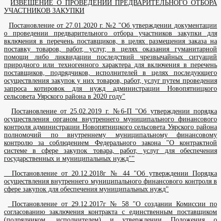
ИЗВЕЩЕНИЕ О ПРОВЕДЕНИИ ПРЕДВАРИТЕЛЬНОГО ОТБОРА
УЧАСТНИКОВ ЗАКУПКИ
Постановление от 27.01.2020 г. №2 "Об утверждении документации
о проведении предварительного отбора участников закупки для
включения в перечень поставщиков, в целях размещения заказа на
поставку товаров, работ, услуг, в целях оказания гуманитарной
помощи либо ликвидации последствий чрезвычайных ситуаций
природного или техногенного характера для включения в перечень
поставщиков, подрядчиков, исполнителей в целях последующего
осуществления закупок у них товаров, работ, услуг путем проведения
запроса котировок для нужд администрации Новопятницкого
сельсовета Уярского района в 2020 году"
Постановление от 25.02.2019 г. №6-П "Об утверждении порядка
осуществления органом внутреннего муниципального финансового
контроля администрации Новопятницкого сельсовета Уярского района
полномочий по внутреннему муниципальному финансовому
контролю за соблюдением Федерального закона "О контрактной
системе в сфере закупок товара, работ, услуг для обеспечения
государственных и муниципальных нужд""
Постановление от 20.12.2018г № 44 "Об утверждении Порядка
осуществления внутреннего муниципального финансового контроля в
сфере закупок для обеспечения муниципальных нужд"
Постановление от 29.12.2017г № 58 "О создании Комиссии по
согласованию заключения контракта с единственным поставщиком
(подрядчиком, исполнителем) и утверждении Положения о