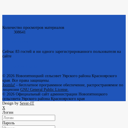
Статистика
Количество просмотров материалов
308641
Кто на сайте
Сейчас 83 гостей и ни одного зарегистрированного пользователя на
сайте
Авторские права
© 2026 Новопятницкий сельсовет Уярского района Красноярского
края. Все права защищены.
Joomla!
- бесплатное программное обеспечение, распространяемое по
лицензии
GNU General Public License.
© 2026
Официальный сайт администрации Новопятницкого
сельсовета Уярского района Красноярского края
Design by
Sever-IT
X
Логин
Пароль