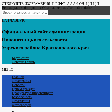
ОТКЛЮЧИТЬ ИЗОБРАЖЕНИЯ:
ШРИФТ:
A
A
A
ФОН:
Ц
Ц
Ц
Ц
Версия для слабовидящих
Обычная версия
Личный кабинет
НА ГЛАВНУЮ
Официальный сайт администрации
Новопятницкого сельсовета
Уярского района Красноярского края
Карта сайта
Обратная связь
МЕНЮ
Главная
О нашем СП
Новости
Прием граждан
Прокуратура информирует
Безопасность
Объявления
Фотогалерея