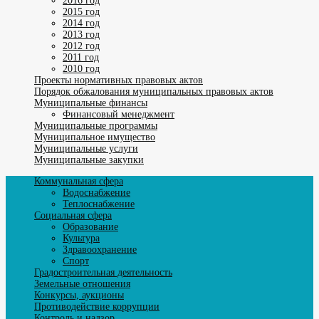
2016 год
2015 год
2014 год
2013 год
2012 год
2011 год
2010 год
Проекты нормативных правовых актов
Порядок обжалования муниципальных правовых актов
Муниципальные финансы
Финансовый менеджмент
Муниципальные программы
Муниципальное имущество
Муниципальные услуги
Муниципальные закупки
Коммунальная сфера
Водоснабжение
Теплоснабжение
Социальная сфера
Образование
Культура
Здравоохранение
Спорт
Градостроительная деятельность
Земельные отношения
Конкурсы, аукционы
Противодействие коррупции
Контроль и надзор