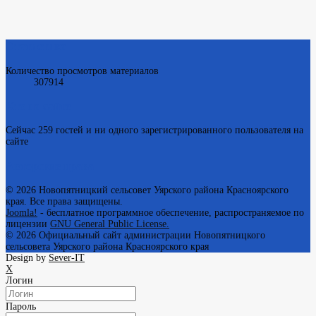
Статистика
Количество просмотров материалов
307914
Кто на сайте
Сейчас 259 гостей и ни одного зарегистрированного пользователя на
сайте
Авторские права
© 2026 Новопятницкий сельсовет Уярского района Красноярского
края. Все права защищены.
Joomla!
- бесплатное программное обеспечение, распространяемое по
лицензии
GNU General Public License.
© 2026
Официальный сайт администрации Новопятницкого
сельсовета Уярского района Красноярского края
Design by
Sever-IT
X
Логин
Пароль